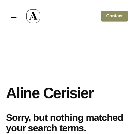
Skip
to
Contact
content
Aline Cerisier
Sorry, but nothing matched
your search terms.