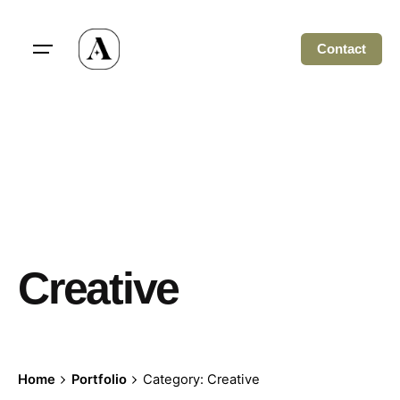
Skip
to
Contact
content
Creative
Home
Portfolio
Category: Creative